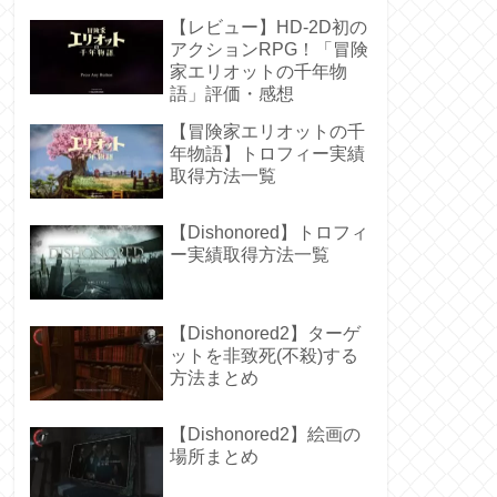
感想
【レビュー】HD-2D初の
アクションRPG！「冒険
家エリオットの千年物
語」評価・感想
【冒険家エリオットの千
年物語】トロフィー実績
取得方法一覧
【Dishonored】トロフィ
ー実績取得方法一覧
【Dishonored2】ターゲ
ットを非致死(不殺)する
方法まとめ
【Dishonored2】絵画の
場所まとめ