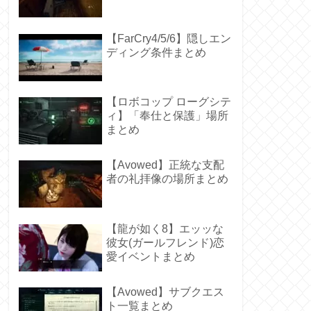
【FarCry4/5/6】隠しエン
ディング条件まとめ
【ロボコップ ローグシテ
ィ】「奉仕と保護」場所
まとめ
【Avowed】正統な支配
者の礼拝像の場所まとめ
【龍が如く8】エッッな
彼女(ガールフレンド)恋
愛イベントまとめ
【Avowed】サブクエス
ト一覧まとめ