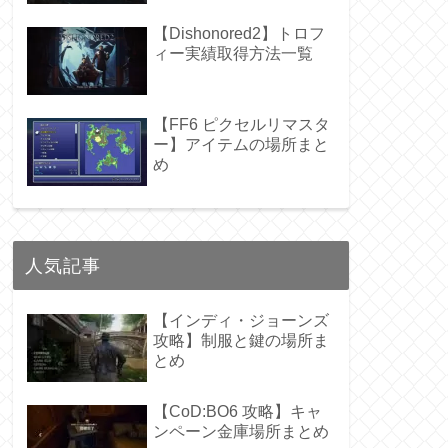
【Dishonored2】トロフ
ィー実績取得方法一覧
【FF6 ピクセルリマスタ
ー】アイテムの場所まと
め
人気記事
【インディ・ジョーンズ
攻略】制服と鍵の場所ま
とめ
【CoD:BO6 攻略】キャ
ンペーン金庫場所まとめ