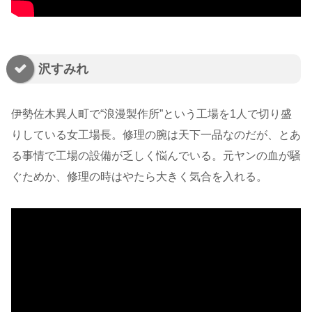
沢すみれ
伊勢佐木異人町で“浪漫製作所”という工場を1人で切り盛
りしている女工場長。修理の腕は天下一品なのだが、とあ
る事情で工場の設備が乏しく悩んでいる。元ヤンの血が騒
ぐためか、修理の時はやたら大きく気合を入れる。