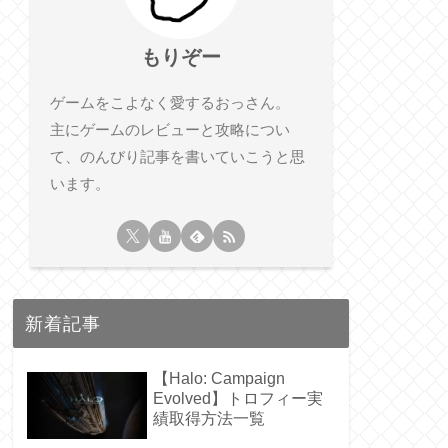
もりぞー
ゲームをこよなく愛するおっさん。
主にゲームのレビューと攻略につい
て、のんびり記事を書いていこうと思
います。
新着記事
【Halo: Campaign
Evolved】トロフィー実
績取得方法一覧