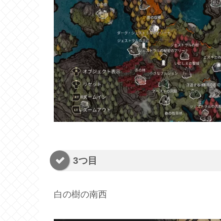
3つ目
白の樹の南西