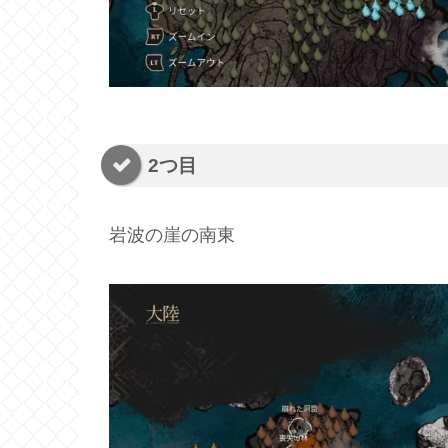
2つ目
岩波の崖の南東