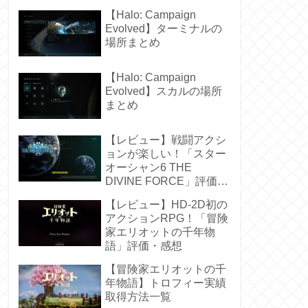
【Halo: Campaign
Evolved】ターミナルの
場所まとめ
【Halo: Campaign
Evolved】スカルの場所
まとめ
【レビュー】戦闘アクシ
ョンが楽しい！「スター
オーシャン6 THE
DIVINE FORCE」評価・
感想
【レビュー】HD-2D初の
アクションRPG！「冒険
家エリオットの千年物
語」評価・感想
【冒険家エリオットの千
年物語】トロフィー実績
取得方法一覧