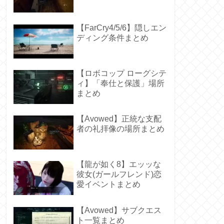
【FarCry4/5/6】隠しエン
ディング条件まとめ
【ロボコップ ローグシテ
ィ】「奉仕と保護」場所
まとめ
【Avowed】正統な支配
者の礼拝像の場所まとめ
【龍が如く8】エッッな
彼女(ガールフレンド)恋
愛イベントまとめ
【Avowed】サブクエス
ト一覧まとめ