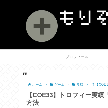
プロフィール
PR
ホーム
ゲーム
攻略
【CO
【COE33】トロフィー実
方法