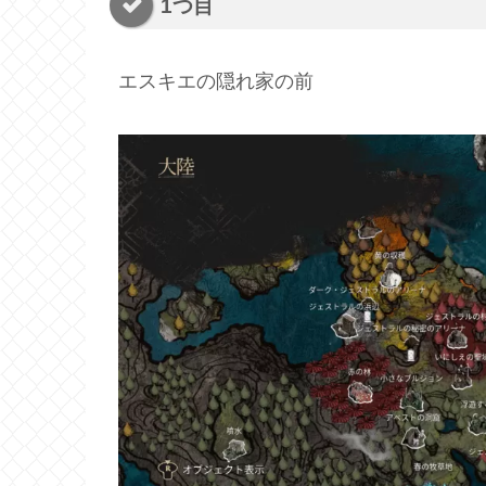
1つ目
エスキエの隠れ家の前