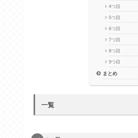
4つ目
5つ目
6つ目
7つ目
8つ目
9つ目
まとめ
一覧