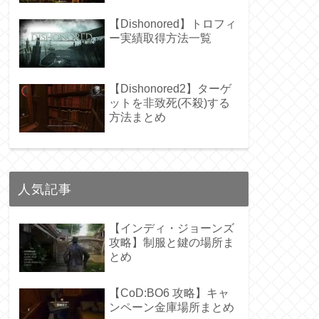
【Dishonored】トロフィ
ー実績取得方法一覧
【Dishonored2】ターゲ
ットを非致死(不殺)する
方法まとめ
人気記事
【インディ・ジョーンズ
攻略】制服と鍵の場所ま
とめ
【CoD:BO6 攻略】キャ
ンペーン金庫場所まとめ