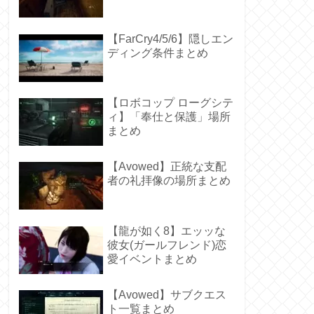
【FarCry4/5/6】隠しエン
ディング条件まとめ
【ロボコップ ローグシテ
ィ】「奉仕と保護」場所
まとめ
【Avowed】正統な支配
者の礼拝像の場所まとめ
【龍が如く8】エッッな
彼女(ガールフレンド)恋
愛イベントまとめ
【Avowed】サブクエス
ト一覧まとめ