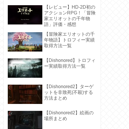
感想
【レビュー】HD-2D初の
アクションRPG！「冒険
家エリオットの千年物
語」評価・感想
【冒険家エリオットの千
年物語】トロフィー実績
取得方法一覧
【Dishonored】トロフィ
ー実績取得方法一覧
【Dishonored2】ターゲ
ットを非致死(不殺)する
方法まとめ
【Dishonored2】絵画の
場所まとめ