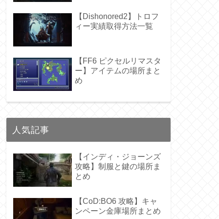
【Dishonored2】トロフ
ィー実績取得方法一覧
【FF6 ピクセルリマスタ
ー】アイテムの場所まと
め
人気記事
【インディ・ジョーンズ
攻略】制服と鍵の場所ま
とめ
【CoD:BO6 攻略】キャ
ンペーン金庫場所まとめ