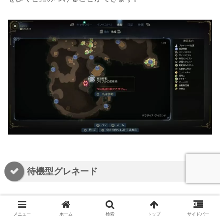
待機型グレネード
空中のグレネードを3発撃ち落とした
メニュー
ホーム
検索
トップ
サイドバー