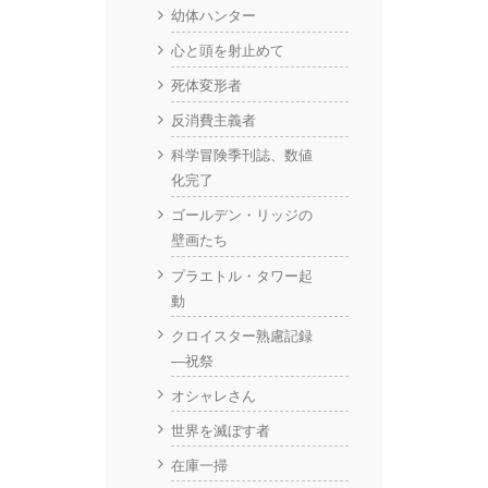
幼体ハンター
心と頭を射止めて
死体変形者
反消費主義者
科学冒険季刊誌、数値
化完了
ゴールデン・リッジの
壁画たち
プラエトル・タワー起
動
クロイスター熟慮記録
—祝祭
オシャレさん
世界を滅ぼす者
在庫一掃