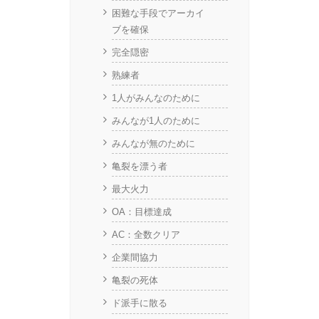
困難な手段でアーカイ
ブを確保
完全隠密
熟練者
1人がみんなのために
みんなが1人のために
みんなが無のために
亀裂を漂う者
最大火力
OA：目標達成
AC：全数クリア
企業間協力
亀裂の死体
ド派手に散る