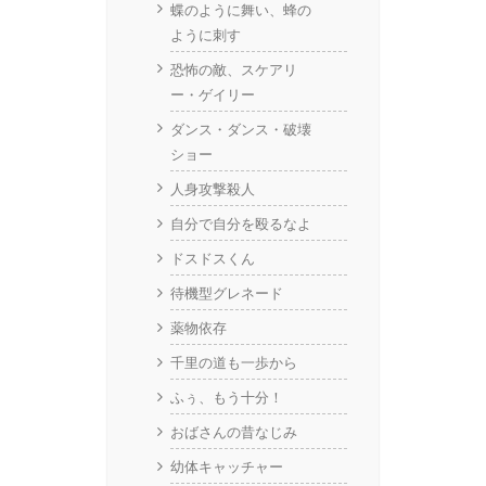
蝶のように舞い、蜂の
ように刺す
恐怖の敵、スケアリ
ー・ゲイリー
ダンス・ダンス・破壊
ショー
人身攻撃殺人
自分で自分を殴るなよ
ドスドスくん
待機型グレネード
薬物依存
千里の道も一歩から
ふぅ、もう十分！
おばさんの昔なじみ
幼体キャッチャー