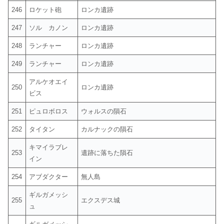
246
ロケット砲
ロンカ遺跡
247
ソル カノン
ロンカ遺跡
248
ランチャー
ロンカ遺跡
249
ランチャー
ロンカ遺跡
アルケオエイ
250
ロンカ遺跡
ビス
251
ピュロボロス
ウォルスの隕石
252
タイタン
カルナックの隕石
キマイラブレ
253
遺跡に落ちた隕石
イン
254
アブダクター
無人島
ギルガメッシ
255
エクスデス城
ュ