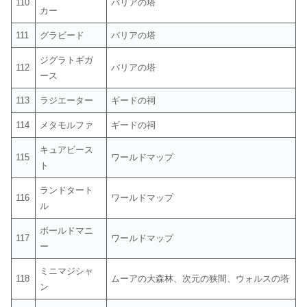
110
バリアの塔
カー
111
グラビード
バリアの塔
ジグラトギガ
112
バリアの塔
ース
113
ラジエーター
ギードの祠
114
メタモルファ
ギードの祠
キュアビース
115
ワールドマップ
ト
ランドタート
116
ワールドマップ
ル
ボールドマニ
117
ワールドマップ
ー
ミニマジシャ
118
ムーアの大森林、次元の狭間、ウォルスの塔
ン