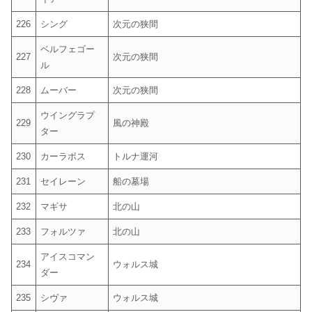
226
シング
次元の狭間
ベルフェゴー
227
次元の狭間
ル
228
ムーバー
次元の狭間
ウイングラプ
229
風の神殿
ター
230
カーラボス
トルナ運河
231
セイレーン
船の墓場
232
マギサ
北の山
233
フォルツァ
北の山
アイスコマン
234
ウォルス城
ダー
235
シヴァ
ウォルス城