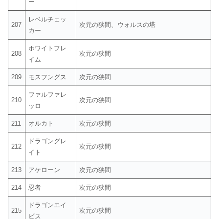
ー
レベルチェッ
207
次元の狭間、ウォルスの塔
カー
ホワイトフレ
208
次元の狭間
イム
209
モスフングス
次元の狭間
ファルファレ
210
次元の狭間
ッロ
211
オルカト
次元の狭間
ドラゴングレ
212
次元の狭間
イト
213
アケローン
次元の狭間
214
忍者
次元の狭間
ドラゴンエイ
215
次元の狭間
ビス