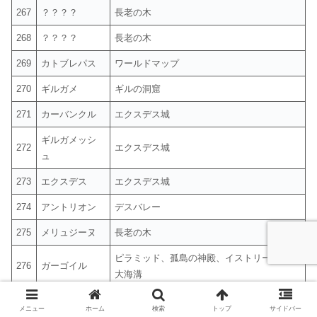
267
？？？？
長老の木
268
？？？？
長老の木
269
カトブレパス
ワールドマップ
270
ギルガメ
ギルの洞窟
271
カーバンクル
エクスデス城
ギルガメッシ
272
エクスデス城
ュ
273
エクスデス
エクスデス城
274
アントリオン
デスバレー
275
メリュジーヌ
長老の木
ピラミッド、孤島の神殿、イストリーの滝、
276
ガーゴイル
大海溝
277
ストーカー
孤島の神殿
メニュー
ホーム
検索
トップ
サイドバー