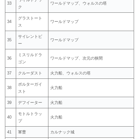
33
ワールドマップ、ウォルスの塔
ク
グラストート
34
ワールドマップ
ス
サイレントビ
35
ワールドマップ
ー
ミスリルドラ
36
ワールドマップ、次元の狭間
ゴン
37
クルーダスト
火力船、ウォルスの塔
ポルターガイ
38
火力船
スト
39
デフイーター
火力船
モトルトラッ
40
火力船
プ
41
軍曹
カルナック城