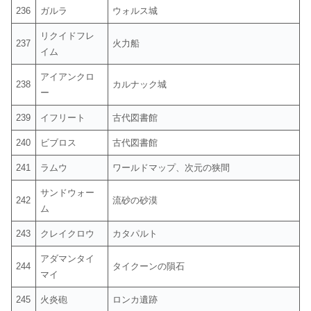
236
ガルラ
ウォルス城
リクイドフレ
237
火力船
イム
アイアンクロ
238
カルナック城
ー
239
イフリート
古代図書館
240
ビブロス
古代図書館
241
ラムウ
ワールドマップ、次元の狭間
サンドウォー
242
流砂の砂漠
ム
243
クレイクロウ
カタパルト
アダマンタイ
244
タイクーンの隕石
マイ
245
火炎砲
ロンカ遺跡