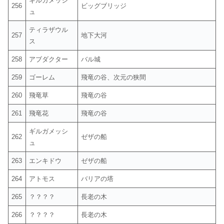
ギルガメッシ
256
ビッグブリッジ
ュ
ティラザウル
257
地下大河
ス
258
アブダクター
バル城
259
ゴーレム
飛竜の谷、次元の狭間
260
飛竜草
飛竜の谷
261
飛竜花
飛竜の谷
ギルガメッシ
262
ゼザの船
ュ
263
エンキドウ
ゼザの船
264
アトモス
バリアの塔
265
？？？？
長老の木
266
？？？？
長老の木