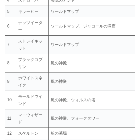
4
ストローパー
海賊のアジト
5
キラービー
ワールドマップ
ナッツイータ
6
ワールドマップ、ジャコールの洞窟
ー
ストレイキャ
7
ワールドマップ
ット
ブラックゴブ
8
風の神殿
リン
ホワイトスネ
9
風の神殿
イク
モールドウイ
10
風の神殿、ウォルスの塔
ンド
マニウィザー
11
風の神殿、フォークタワー
ド
12
スケルトン
船の墓場