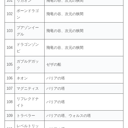
101
リカオン
飛竜の谷、次元の狭間
ボーンドラゴ
102
飛竜の谷、次元の狭間
ン
プアゾンイー
103
飛竜の谷、次元の狭間
グル
ドラゴンゾン
104
飛竜の谷、次元の狭間
ビ
ガブルデガッ
105
ゼザの船
ク
106
ネオン
バリアの塔
107
マグニティス
バリアの塔
リフレクドナ
108
バリアの塔
イト
109
トラベラー
バリアの塔、ウォルスの塔
レベルトリッ