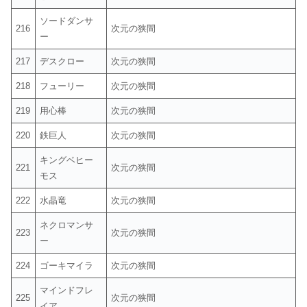
ソードダンサ
216
次元の狭間
ー
217
デスクロー
次元の狭間
218
フューリー
次元の狭間
219
用心棒
次元の狭間
220
鉄巨人
次元の狭間
キングベヒー
221
次元の狭間
モス
222
水晶竜
次元の狭間
ネクロマンサ
223
次元の狭間
ー
224
ゴーキマイラ
次元の狭間
マインドフレ
225
次元の狭間
イア