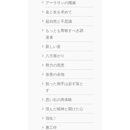
アーラサンの殲滅
金と友を求めて
超自然と不思議
もっとも尊敬すべき調
達者
新しい姿
八方塞がり
勢力の恩恵
改善の余地
狙った相手は必ず落と
す
思い出の再体験
澄んだ精神と開けた心
強化！
裏工作