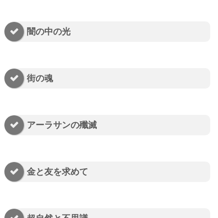
闇の中の光
街の魂
アーラサンの殲滅
金と友を求めて