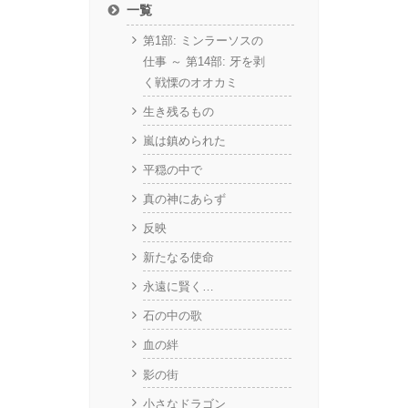
一覧
第1部: ミンラーソスの
仕事 ～ 第14部: 牙を剥
く戦慄のオオカミ
生き残るもの
嵐は鎮められた
平穏の中で
真の神にあらず
反映
新たなる使命
永遠に賢く…
石の中の歌
血の絆
影の街
小さなドラゴン