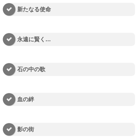
新たなる使命
永遠に賢く…
石の中の歌
血の絆
影の街