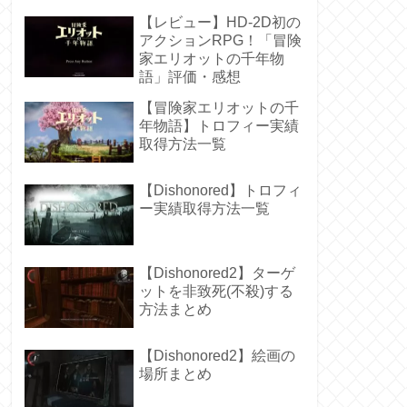
感想
【レビュー】HD-2D初の
アクションRPG！「冒険
家エリオットの千年物
語」評価・感想
【冒険家エリオットの千
年物語】トロフィー実績
取得方法一覧
【Dishonored】トロフィ
ー実績取得方法一覧
【Dishonored2】ターゲ
ットを非致死(不殺)する
方法まとめ
【Dishonored2】絵画の
場所まとめ