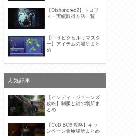
【Dishonored2】トロフ
ィー実績取得方法一覧
【FF6 ピクセルリマスタ
ー】アイテムの場所まと
め
人気記事
【インディ・ジョーンズ
攻略】制服と鍵の場所ま
とめ
【CoD:BO6 攻略】キャ
ンペーン金庫場所まとめ