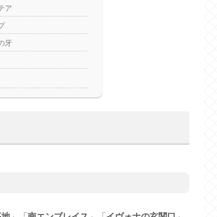
テア
プ
の牙
高地
」「
南エンブレイス
」「
イヴォナの玄関口
」