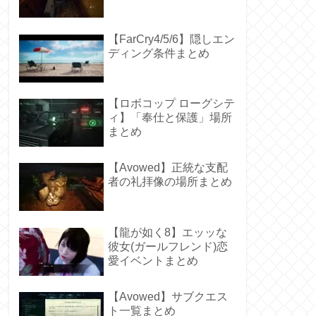
【FarCry4/5/6】隠しエン
ディング条件まとめ
【ロボコップ ローグシテ
ィ】「奉仕と保護」場所
まとめ
【Avowed】正統な支配
者の礼拝像の場所まとめ
【龍が如く8】エッッな
彼女(ガールフレンド)恋
愛イベントまとめ
【Avowed】サブクエス
ト一覧まとめ